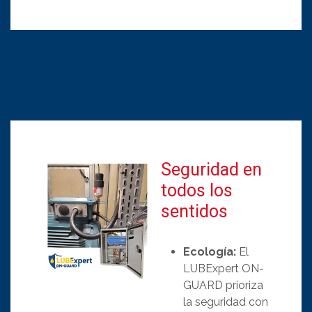
Seguridad en
todos los
sentidos
Ecología:
El
LUBExpert ON-
GUARD prioriza
la seguridad con