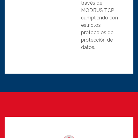
través de
MODBUS TCP,
cumpliendo con
estrictos
protocolos de
protección de
datos.